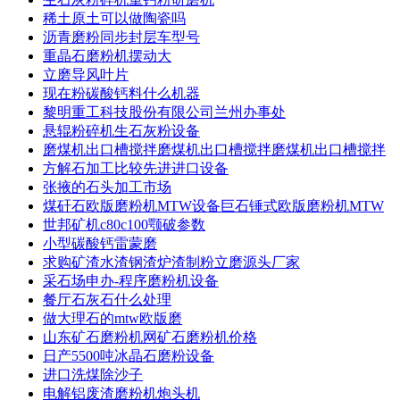
稀土原土可以做陶瓷吗
沥青磨粉同步封层车型号
重晶石磨粉机摆动大
立磨导风叶片
现在粉碳酸钙料什么机器
黎明重工科技股份有限公司兰州办事处
悬辊粉碎机生石灰粉设备
磨煤机出口槽搅拌磨煤机出口槽搅拌磨煤机出口槽搅拌
方解石加工比较先进进口设备
张掖的石头加工市场
煤矸石欧版磨粉机MTW设备巨石锤式欧版磨粉机MTW
世邦矿机c80c100颚破参数
小型碳酸钙雷蒙磨
求购矿渣水渣钢渣炉渣制粉立磨源头厂家
采石场申办-程序磨粉机设备
餐厅石灰石什么处理
做大理石的mtw欧版磨
山东矿石磨粉机网矿石磨粉机价格
日产5500吨冰晶石磨粉设备
进口洗煤除沙子
电解铝废渣磨粉机炮头机