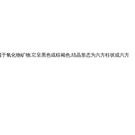
物,属于氧化物矿物,它呈黑色或棕褐色,结晶形态为六方柱状或六方