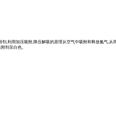
筛 为吸附剂,利用加压吸附,降压解吸的原理从空气中吸附和释放氮
吸附剂呈白色。